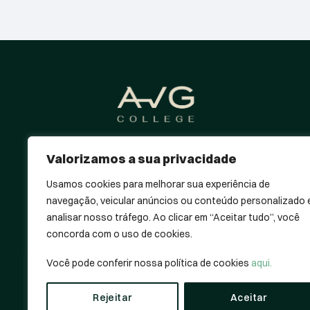
Educação que antecipa o futuro
Valorizamos a sua privacidade
da saúde: Metodologias ativas e
conteúdo vanguardista para
Usamos cookies para melhorar sua experiência de
uma prática de excelência e
navegação, veicular anúncios ou conteúdo personalizado 
destaque profissional.
analisar nosso tráfego. Ao clicar em “Aceitar tudo”, você
concorda com o uso de cookies.
Você pode conferir nossa política de cookies
aqui.
© 2026 Avantgarde College. Todos os direitos r
Rejeitar
Aceitar
Responsável técnico Dr. Alexandre Duarte | CRM