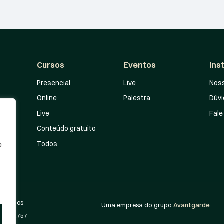
Cursos
Eventos
Ins
Presencial
Live
Noss
Online
Palestra
Dúv
Live
Fale
Conteúdo gratuito
Todos
e
eservados
Uma empresa do grupo
Avantgarde
-SP 162757