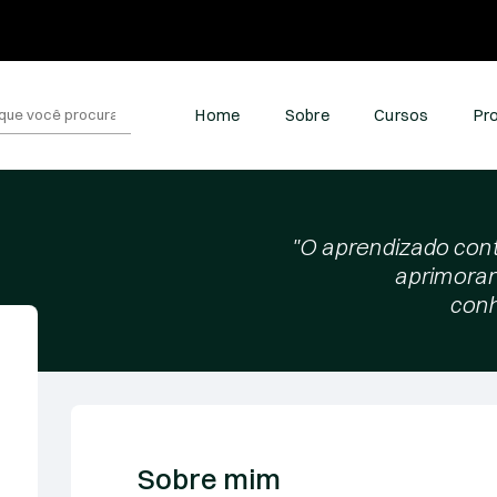
quisar
Home
Sobre
Cursos
Pr
:
"O aprendizado cont
aprimorar
conh
Sobre mim