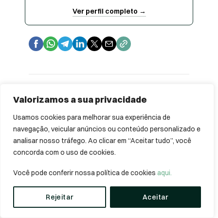
Ver perfil completo →
Categorias
Emagrecimento
Estudo de caso
Hormônios
Inovação em saúde
Longevidade
Performance
Suplementação
Os médicos que leram esse post,
também leram: