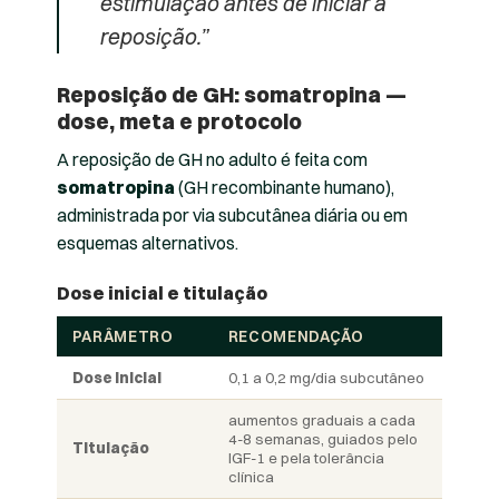
estimulação antes de iniciar a
reposição.”
Reposição de GH: somatropina —
dose, meta e protocolo
A reposição de GH no adulto é feita com
somatropina
(GH recombinante humano),
administrada por via subcutânea diária ou em
esquemas alternativos.
Dose inicial e titulação
PARÂMETRO
RECOMENDAÇÃO
Dose inicial
0,1 a 0,2 mg/dia subcutâneo
aumentos graduais a cada
4-8 semanas, guiados pelo
Titulação
IGF-1 e pela tolerância
clínica