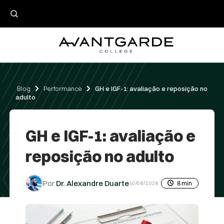
Skip
to
content
Blog
Performance
GH e IGF-1: avaliação e reposição no
adulto
GH e IGF-1: avaliação e
reposição no adulto
Dr. Alexandre Duarte
8 min
10/06/2026