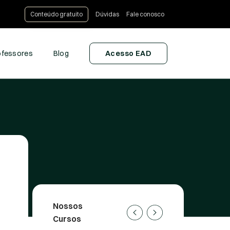
Conteúdo gratuito
Dúvidas
Fale conosco
ofessores
Blog
Acesso EAD
Nossos
Cursos