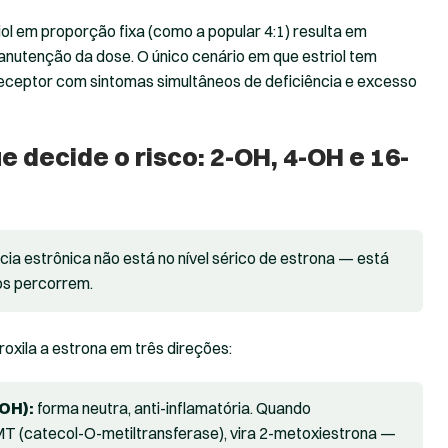
iol em proporção fixa (como a popular 4:1) resulta em
nutenção da dose. O único cenário em que estriol tem
receptor com sintomas simultâneos de deficiência e excesso
e decide o risco: 2-OH, 4-OH e 16-
ia estrônica não está no nível sérico de estrona — está
os percorrem.
roxila a estrona em três direções:
-OH):
forma neutra, anti-inflamatória. Quando
 (catecol-O-metiltransferase), vira 2-metoxiestrona —