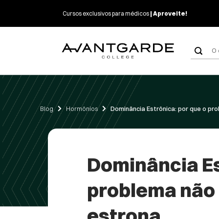
Skip
Cursos exclusivos para médicos
| Aproveite!
to
content
Pes
por
Blog
Hormônios
Dominância Estrônica: por que o pro
Dominância Es
problema não é
estrona