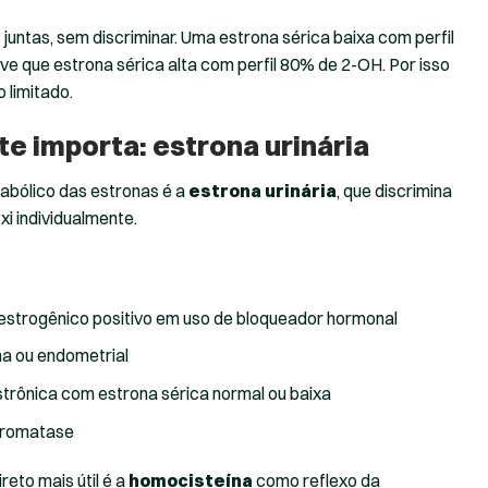
juntas, sem discriminar. Uma estrona sérica baixa com perfil
e que estrona sérica alta com perfil 80% de 2-OH. Por isso
 limitado.
e importa: estrona urinária
tabólico das estronas é a
estrona urinária
, que discrimina
i individualmente.
estrogênico positivo em uso de bloqueador hormonal
ma ou endometrial
trônica com estrona sérica normal ou baixa
 aromatase
eto mais útil é a
homocisteína
como reflexo da