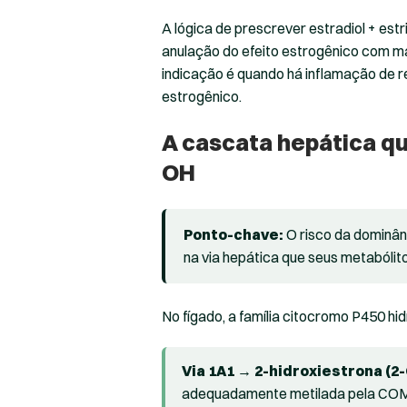
A lógica de prescrever estradiol + estr
anulação do efeito estrogênico com ma
indicação é quando há inflamação de 
estrogênico.
A cascata hepática qu
OH
Ponto-chave:
O risco da dominânc
na via hepática que seus metabólit
No fígado, a família citocromo P450 hid
Via 1A1 → 2-hidroxiestrona (2
adequadamente metilada pela COMT