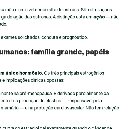
a não é um nível sérico alto de estrona. São alterações
ga de ação das estronas. A distinção está em
ação
— não
ado.
 exames solicitados, conduta e prognóstico.
umanos: família grande, papéis
um único hormônio.
Os três principais estrogênios
s e implicações clínicas opostas:
inante na pré-menopausa. É derivado parcialmente da
central na produção de elastina — responsável pela
o mamário — e na proteção cardiovascular. Não tem relação
A curva do estradiol cai exatamente quando o câncer de