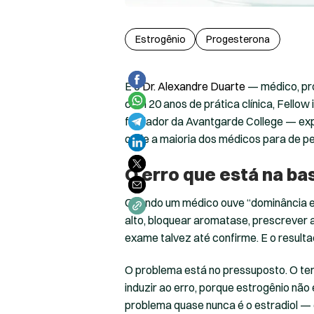
Estrogênio
Progesterona
E o
Dr. Alexandre Duarte
— médico, pro
com 20 anos de prática clínica, Fellow
fundador da Avantgarde College — exp
onde a maioria dos médicos para de pe
O erro que está na ba
Quando um médico ouve “dominância est
alto, bloquear aromatase, prescrever a
exame talvez até confirme. E o resulta
O problema está no pressuposto. O ter
induzir ao erro, porque estrogênio não 
problema quase nunca é o estradiol — 