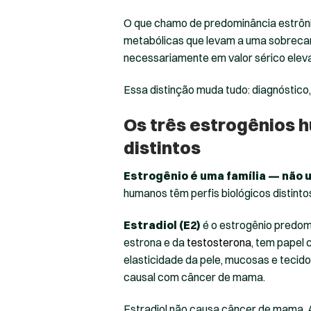
O que chamo de predominância estrônic
metabólicas que levam a uma sobrecar
necessariamente em valor sérico elev
Essa distinção muda tudo: diagnóstico,
Os três estrogênios h
distintos
Estrogênio é uma família — não 
humanos têm perfis biológicos distinto
Estradiol (E2)
é o estrogênio predom
estrona e da
testosterona
, tem papel 
elasticidade da pele, mucosas e tecid
causal com câncer de mama.
Estradiol não causa câncer de mama. 