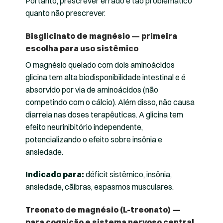
Portanto, prescrever errado é tão problemático
quanto não prescrever.
Bisglicinato de magnésio — primeira
escolha para uso sistêmico
O magnésio quelado com dois aminoácidos
glicina tem alta biodisponibilidade intestinal e é
absorvido por via de aminoácidos (não
competindo com o cálcio). Além disso, não causa
diarreia nas doses terapêuticas. A glicina tem
efeito neurinibitório independente,
potencializando o efeito sobre insônia e
ansiedade.
Indicado para:
déficit sistêmico, insônia,
ansiedade, cãibras, espasmos musculares.
Treonato de magnésio (L-treonato) —
para cognição e sistema nervoso central