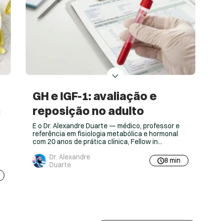
GH e IGF-1: avaliação e
Me
reposição no adulto
clí
E o Dr. Alexandre Duarte — médico, professor e
O que
referência em fisiologia metabólica e hormonal
sobre
com 20 anos de prática clínica, Fellow in
sube
Metabolic and Nutritional Medicine pela MMI/USA
farm
Dr. Alexandre
e fundador da Avantgarde College — conduz
dormi
8 min
Duarte
esse raciocínio passo a passo. GH no adulto não
comp
é para crescer — e a maioria dos médicos ainda
das c
não entendeu isso O hormônio...
defic
de um