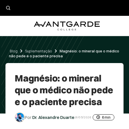
Skip
to
content
Blog
Suplementação
Magnésio: o mineral que o médico
não pede e o paciente precisa
Magnésio: o mineral
que o médico não pede
e o paciente precisa
Dr. Alexandre Duarte
6 min
16/05/2026