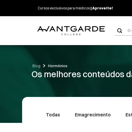
Skip
Cursos exclusivos para médicos
| Aproveite!
to
content
Pes
por
Blog
Hormônios
Os melhores conteúdos d
Todas
Emagrecimento
Es