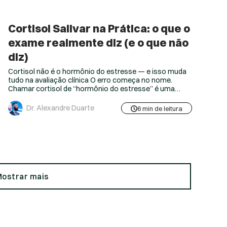
Cortisol Salivar na Prática: o que o
exame realmente diz (e o que não
diz)
Cortisol não é o hormônio do estresse — e isso muda
tudo na avaliação clínica O erro começa no nome.
Chamar cortisol de “hormônio do estresse” é uma
imprecisão que contamina a interpretação de todo
exame solicitado a partir daí. Na prática, cortisol não é
Dr. Alexandre Duarte
6 min de leitura
o hormônio do estresse. Nunca foi. Cortisol é um
protetor contra o estresse — um...
ostrar mais