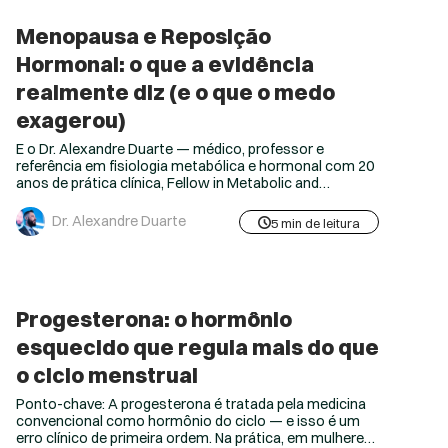
Menopausa e Reposição
Hormonal: o que a evidência
realmente diz (e o que o medo
exagerou)
E o Dr. Alexandre Duarte — médico, professor e
referência em fisiologia metabólica e hormonal com 20
anos de prática clínica, Fellow in Metabolic and
Nutritional Medicine pela MMI/USA e fundador da
Avantgarde College — conduz esse raciocínio passo a
Dr. Alexandre Duarte
5 min de leitura
passo. O estudo WHI de 2002 causou mais dano do que
curou — e a medicina demorou 20 anos para...
Progesterona: o hormônio
esquecido que regula mais do que
o ciclo menstrual
Ponto-chave: A progesterona é tratada pela medicina
convencional como hormônio do ciclo — e isso é um
erro clínico de primeira ordem. Na prática, em mulheres