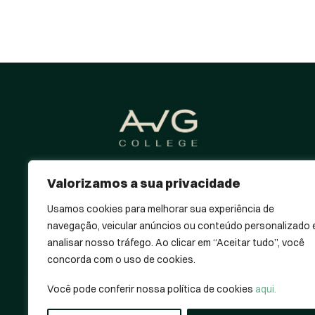
Educação que antecipa o futuro
Valorizamos a sua privacidade
da saúde: Metodologias ativas e
conteúdo vanguardista para
Usamos cookies para melhorar sua experiência de
uma prática de excelência e
navegação, veicular anúncios ou conteúdo personalizado 
destaque profissional.
analisar nosso tráfego. Ao clicar em “Aceitar tudo”, você
concorda com o uso de cookies.
Você pode conferir nossa política de cookies
aqui.
© 2026 Avantgarde College. Todos os direitos r