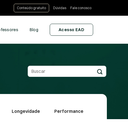
Conteúdo gratuito
Dúvidas
Fale conosco
ofessores
Blog
Acesso EAD
Pesquisar
por:
Longevidade
Performance