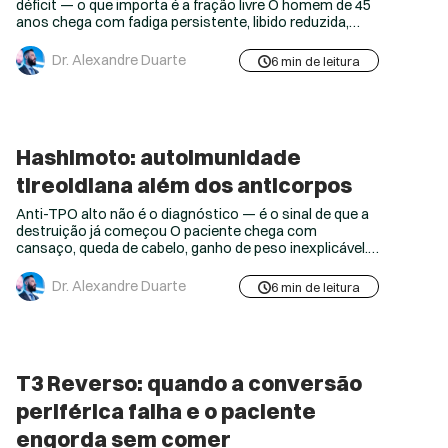
déficit — o que importa é a fração livre O homem de 45
anos chega com fadiga persistente, libido reduzida,
dificuldade de concentração e ganho de gordura
abdominal mesmo com dieta controlada. O laudo
Dr. Alexandre Duarte
6 min de leitura
mostra testosterona total de 380 ng/dL — dentro do
referencial laboratorial. O médico informa que está
“tudo dentro do...
Hashimoto: autoimunidade
tireoidiana além dos anticorpos
Anti-TPO alto não é o diagnóstico — é o sinal de que a
destruição já começou O paciente chega com
cansaço, queda de cabelo, ganho de peso inexplicável.
O TSH está em 3,5 mUI/L — dentro do referencial do
laboratório. O Anti-TPO está em 450 UI/mL. O laudo
Dr. Alexandre Duarte
6 min de leitura
informa “função tireoidiana normal”. O médico anota
“Hashimoto, acompanhar”. Mais nada é...
T3 Reverso: quando a conversão
periférica falha e o paciente
engorda sem comer