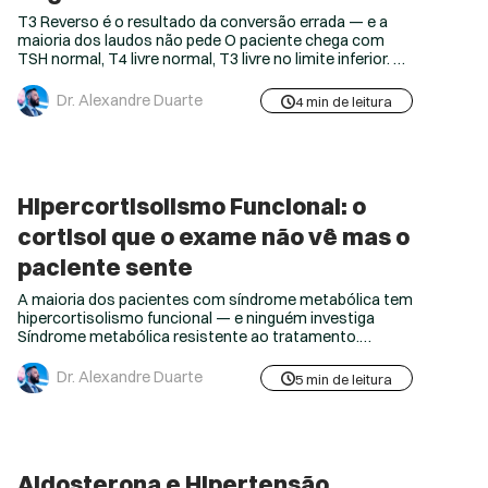
T3 Reverso é o resultado da conversão errada — e a
maioria dos laudos não pede O paciente chega com
TSH normal, T4 livre normal, T3 livre no limite inferior. Na
prática, está com frio, com peso que não cede, com
cabelo caindo e raciocínio lento. O laudo diz “função
Dr. Alexandre Duarte
4 min de leitura
tireoidiana normal”. A tireoide pode estar normal. O
problema está...
Hipercortisolismo Funcional: o
cortisol que o exame não vê mas o
paciente sente
A maioria dos pacientes com síndrome metabólica tem
hipercortisolismo funcional — e ninguém investiga
Síndrome metabólica resistente ao tratamento.
Gordura visceral que não some com dieta. Hipertensão
que apareceu junto com o ganho de peso. Glicose de
Dr. Alexandre Duarte
5 min de leitura
jejum cronicamente na fronteira. Na prática, o clínico
pede o cortisol sérico matinal — está dentro da
referência — e encerra a investigação...
Aldosterona e Hipertensão