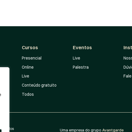
Cursos
Eventos
Ins
Presencial
Live
Noss
Online
Palestra
Dúv
Live
Fale
Conteúdo gratuito
Todos
e
eservados
Uma empresa do grupo
Avantgarde