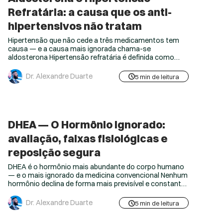
Refratária: a causa que os anti-
hipertensivos não tratam
Hipertensão que não cede a três medicamentos tem
causa — e a causa mais ignorada chama-se
aldosterona Hipertensão refratária é definida como
pressão não controlada com três ou mais anti-
hipertensivos em doses plenas, incluindo um diurético.
Dr. Alexandre Duarte
5 min de leitura
A conduta habitual é adicionar um quarto
medicamento. O que deveria acontecer antes, no
entanto, é um raciocínio diferente. Ponto-chave:
Hipertensão que não responde...
DHEA — O Hormônio Ignorado:
avaliação, faixas fisiológicas e
reposição segura
DHEA é o hormônio mais abundante do corpo humano
— e o mais ignorado da medicina convencional Nenhum
hormônio declina de forma mais previsível e constante
do que o DHEA. A partir dos 25 anos, cai em média 2%
ao ano. Consequentemente, aos 70 anos, o indivíduo
Dr. Alexandre Duarte
5 min de leitura
tem entre 10% e 20% do DHEA-s que tinha no auge. E
apesar...