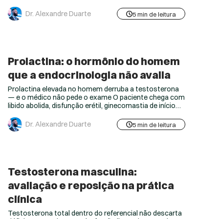
com ansiedade, insônia, inflamação crônica e
irregularidade menstrual, a primeira investigação
Dr. Alexandre Duarte
5 min de leitura
deveria ser a progesterona na fase lútea. Não é. E o Dr.
Alexandre Duarte — médico, professor e referência em
fisiologia metabólica e...
Prolactina: o hormônio do homem
que a endocrinologia não avalia
Prolactina elevada no homem derruba a testosterona
— e o médico não pede o exame O paciente chega com
libido abolida, disfunção erétil, ginecomastia de início
recente e humor deprimido. Testosterona total de 280
ng/dL. Em seguida, o médico inicia a discussão sobre
Dr. Alexandre Duarte
5 min de leitura
reposição de testosterona. Antes de assinar a
prescrição, uma pergunta precisa ser feita: alguém
mediu a prolactina?...
Testosterona masculina:
avaliação e reposição na prática
clínica
Testosterona total dentro do referencial não descarta