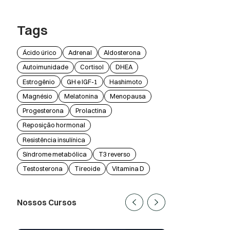
Tags
Ácido úrico
Adrenal
Aldosterona
Autoimunidade
Cortisol
DHEA
Estrogênio
GH e IGF-1
Hashimoto
Magnésio
Melatonina
Menopausa
Progesterona
Prolactina
Reposição hormonal
Resistência insulínica
Síndrome metabólica
T3 reverso
Testosterona
Tireoide
Vitamina D
Nossos Cursos